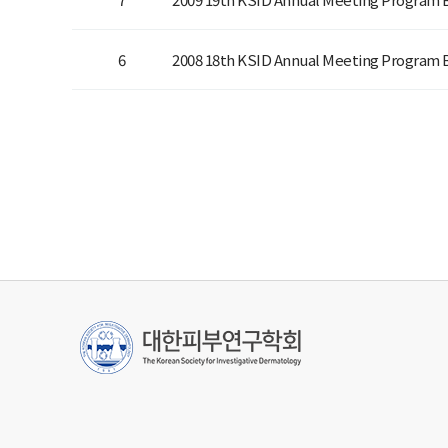
6
2008 18th KSID Annual Meeting Program 
처음
맨끝