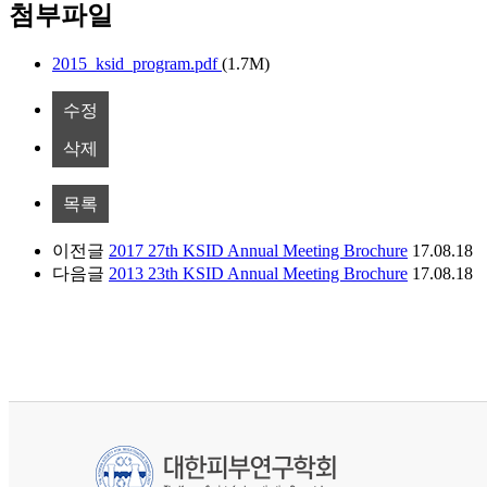
첨부파일
2015_ksid_program.pdf
(1.7M)
수정
삭제
목록
이전글
2017 27th KSID Annual Meeting Brochure
17.08.18
다음글
2013 23th KSID Annual Meeting Brochure
17.08.18